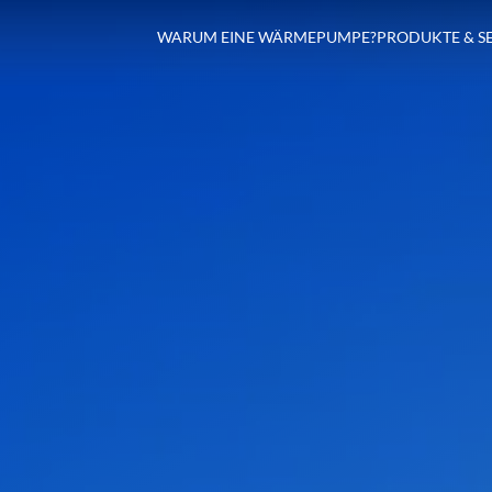
WARUM EINE WÄRMEPUMPE?
PRODUKTE & S