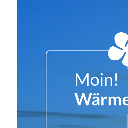
Moin!
Wärme