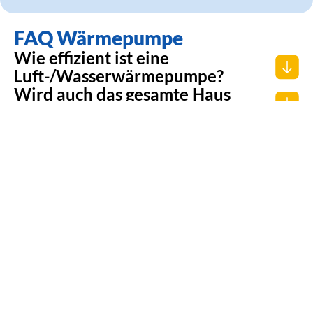
FAQ Wärmepumpe
Wie effizient ist eine
Luft-/Wasserwärmepumpe?
Wird auch das gesamte Haus
wirklich warm?
Wie ist das bei der
Warmwasserbereitung?
Funktioniert eine
Luft-/Wasserwärmepumpe auch
bei sehr kalten Temperaturen?
Wer installiert die
Wärmepumpe?
Brauche ich dann überhaupt
noch einen Heizungsbauer?
Muss eine Wärmepumpe
gewartet werden?