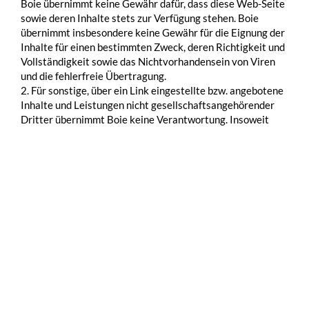
Boie übernimmt keine Gewähr dafür, dass diese Web-Seite
sowie deren Inhalte stets zur Verfügung stehen. Boie
übernimmt insbesondere keine Gewähr für die Eignung der
Inhalte für einen bestimmten Zweck, deren Richtigkeit und
Vollständigkeit sowie das Nichtvorhandensein von Viren
und die fehlerfreie Übertragung.
2. Für sonstige, über ein Link eingestellte bzw. angebotene
Inhalte und Leistungen nicht gesellschaftsangehörender
Dritter übernimmt Boie keine Verantwortung. Insoweit
vermittelt Boie lediglich den Zugang. Sofern ein Nutzer mit
Dritten Rechtsgeschäfte abschließt, z. B. über den Kauf von
Waren oder die Erbringung von Dienstleistungen, ist Boie
an diesen Geschäften nicht beteiligt. Gegenüber Boie
bestehen weder Rechte noch Pflichten aus solchen
Geschäften.
Haftungsausschluss
Für Schäden, gleich woraus sie resultieren, haftet Boie nur
bei Vorsatz oder grober Fahrlässigkeit ihrer Angestellten
oder sonstigen Erfüllungsgehilfen. Dies gilt entsprechend
im Falle der Verletzung vor- oder nebenvertraglicher