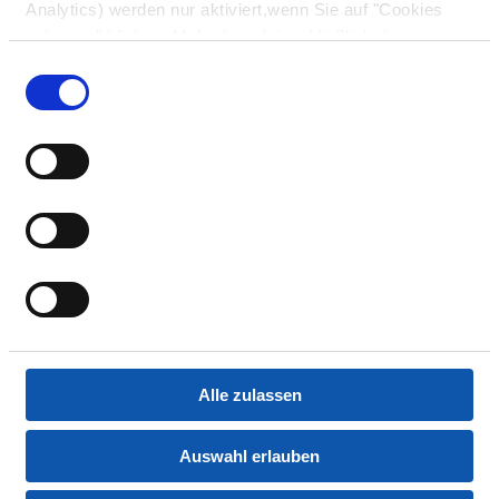
Analytics) werden nur aktiviert,wenn Sie auf "Cookies
zulassen" klicken. Mehr dazu (einschließlich der
Möglichkeit,die Einwilligungserklärung zu widerrufen)
Einwilligungsauswahl
erfahren Sie in unserer
Datenschutzerklärung
—
Impressum
.
Alle zulassen
Auswahl erlauben